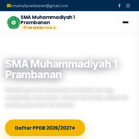
smamuhprambanan@gmail.com
SMA Muhammadiyah 1
Prambanan
TERAKREDITASI A
SMA Muhammadiyah 1
Prambanan
Mendidik generasi berprestasi, berakhlak, dan siap
menghadapi masa depan. Sekolah dan belajar adalah hal
penting yang harus kita lakukan.
Daftar PPDB 2026/2027